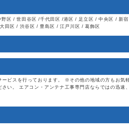
中野区 / 世田谷区 /千代田区 /港区 / 足立区 / 中央区 / 新宿
/ 大田区 / 渋谷区 / 豊島区 / 江戸川区 / 葛飾区
サービスを行っております。 ※その他の地域の方もお気軽
ださい。 エアコン・アンテナ工事専門店ならではの迅速